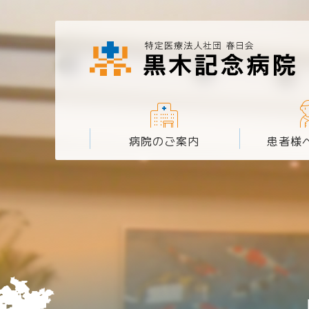
病院のご案内
患者様
理学療法士
作業
病院理念
外来のご案内
訪問リハビリテーション
求人案内
理事長挨拶
看護師をめざ
入院のご案
音楽療法士
物理
1階
整形外科
6階・7階
内科
リウマチ
整形外科