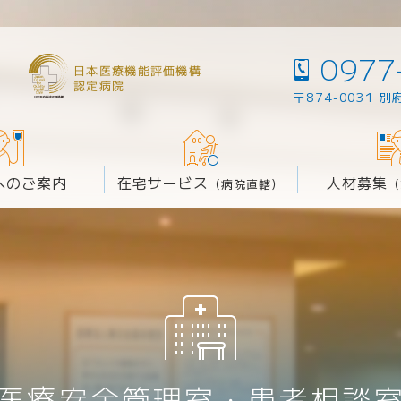
0977
日本医療機能評価機構
Tel.
認定病院
〒874-0031
別
へのご案内
在宅サービス
人材募集
（病院直轄）
（
療法士
言語聴覚士
す方へ
内
通所リハビリテーション
病院概要
患者様の権利宣言
ボランティア募集
保育
療法
訪問リハビリテーション
3階
外科
院内庭園
消化器科
科
循環器科
医療安全管理室・患者相談
外科