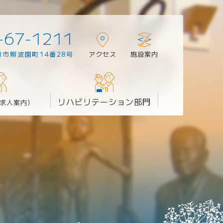
-67-1211
府市照波園町14番28号
アクセス
施設案内
リハビリテーション部門
求人案内）
臨床心理士
所～たけのこクラブ～
通所リハビリテーション
4階・5階
麻酔科
施設内温泉
呼吸器内科
皮膚科
室
麻酔科