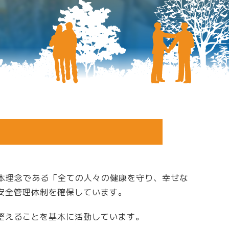
摂食嚥下外来
呼吸器内科
皮膚科
摂食嚥下外来
臨床検査科
教育体制
本理念である「全ての人々の健康を守り、幸せな
安全管理体制を確保しています。
言語聴覚士
整えることを基本に活動しています。