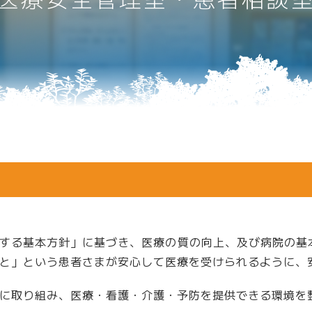
テーション科
放射線科
消化器科
パンフレット
科
循環器科
テーション科
放射線科
診療放射線科
科
臨床工学科
理念・方針
看護部の概要
する基本方針」に基づき、医療の質の向上、及び病院の基
と」という患者さまが安心して医療を受けられるように、
士
作業療法士
に取り組み、医療・看護・介護・予防を提供できる環境を