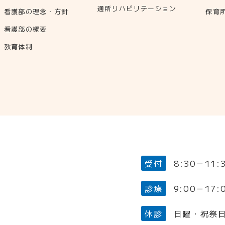
通所リハビリテーション
看護部の理念・方針
保育
看護部の概要
教育体制
受付
8:30－11
診療
9:00－17:
休診
日曜・祝