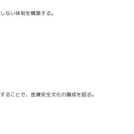
物理療法
展しない体制を構築する。
。
践することで、医療安全文化の醸成を図る。