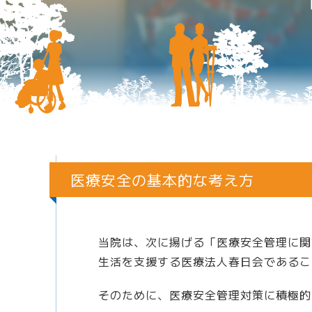
リハビリ
内科
外来担当医一覧
病院CM・
リウマチ
リハビリ
薬剤科
医療安全の基本的な考え方
栄養給食
看護部の
当院は、次に揚げる「医療安全管理に関
生活を支援する医療法人春日会であるこ
理学療法
そのために、医療安全管理対策に積極的