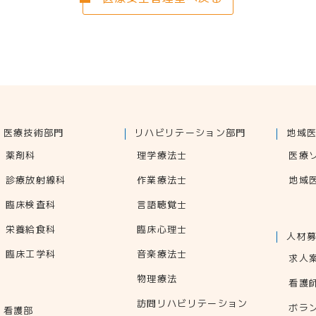
医療技術部門
リハビリテーション部門
地域
薬剤科
理学療法士
医療
診療放射線科
作業療法士
地域
臨床検査科
言語聴覚士
栄養給食科
臨床心理士
人材
臨床工学科
音楽療法士
求人
物理療法
看護
訪問リハビリテーション
ボラ
看護部