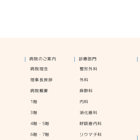
病院のご案内
診療部門
病院理念
整形外科
理事長挨拶
外科
病院概要
麻酔科
1階
内科
3階
消化器科
4階・5階
呼吸器内科
6階・7階
リウマチ科