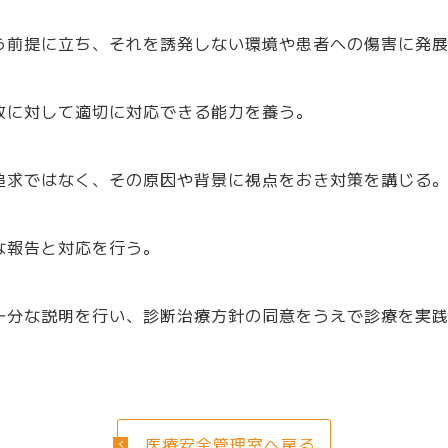
士
音楽療法士
う前提に立ち、それを誘発しない環境や患者への傷害に発
ビリテーション
通所リハビリテーション
故に対して適切に対応できる能力を養う。
シャルワーカー室
地域医療連携室
追求ではなく、その原因や背景に視点をおき対策を講じる
な報告と対応を行う。
十分な説明を行い、診断治療方針の同意をうえで診療を実
医療安全管理室へ戻る