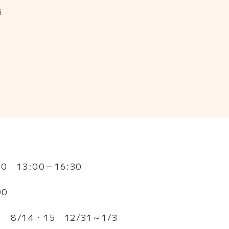
所
:30
13:00－16:30
00
祭日
8/14・15
12/31～1/3