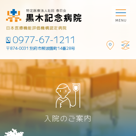
MENU
日本医療機能評価機構
認定病院
0977-67-1211
Tel.
〒874-0031
別府市照波園町14番28号
アク
施設
セス
案内
入院のご案内